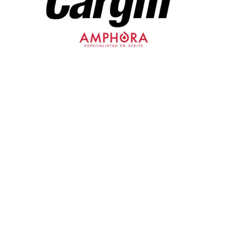
®
Cargill - Amphora
Oils
Η
Cargill
είναι μια αμερικανική πολυεθνική εταιρεία
τροφίμων η οποία ιδρύθηκε το 1865 με έδρα την
Μινεσότα των ΗΠΑ.
Με 159 χρόνια εμπειρίας, δημιουργεί βιώσιμα προϊόντα
με νέες καινοτομίες υποστηρίζοντας έναν
αναπτυσσόμενο κόσμο, δίνοντας ευκαιρίες σε
περισσότερους από 160.000 υπαλλήλους παγκοσμίως,
με παρουσία σε πάνω από 70 χώρες και 125 αγορές.
Είναι ηγέτιδα εταιρεία παγκοσμίως στην εξεύρεση, στην