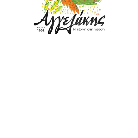
Κοτόπουλα Αγγελάκης – Η τέχνη στη Γεύση
Η Αγγελάκης ΑΕ εδώ και 60 χρόνια παραμένει πιστή
στο όραμα της για νόστιμα και θρεπτικά προϊόντα από
κοτόπουλο που έχουν μεγαλώσει στις καλύτερες
συνθήκες και με τις αυστηρότερες προδιαγραφές, στις
ιδιόκτητες φάρμες της στην Εύβοια.
Πιστοποιημένα από τον Agrocert, τρέφονται με 100%
φυτικές τροφές, δικής της παραγωγής, που
αποτελούνται από άριστης ποιότητας δημητριακά,
βιταμίνες και ιχνοστοιχεία.
Η Αγγελάκης δίνει μεγάλη σημασία στα αγνά υλικά και